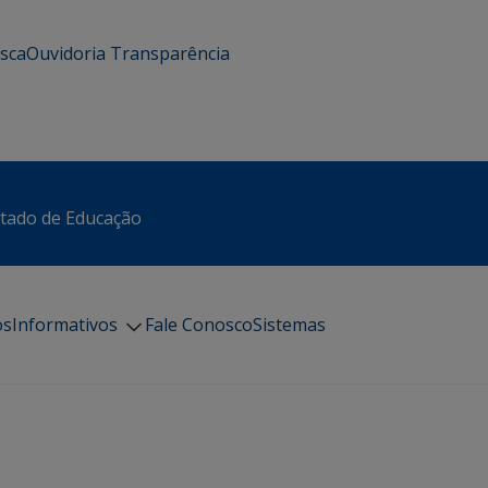
usca
Ouvidoria
Transparência
stado de Educação
os
Informativos
Fale Conosco
Sistemas