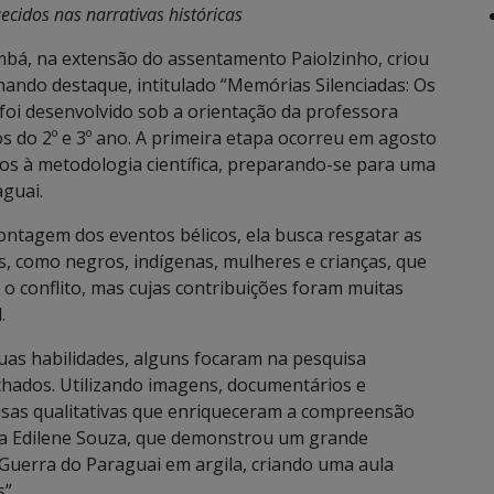
ecidos nas narrativas históricas
umbá, na extensão do assentamento Paiolzinho, criou
ando destaque, intitulado “Memórias Silenciadas: Os
foi desenvolvido sob a orientação da professora
s do 2º e 3º ano. A primeira etapa ocorreu em agosto
os à metodologia científica, preparando-se para uma
guai.
ontagem dos eventos bélicos, ela busca resgatar as
s, como negros, indígenas, mulheres e crianças, que
o conflito, mas cujas contribuições foram muitas
.
uas habilidades, alguns focaram na pesquisa
chados. Utilizando imagens, documentários e
isas qualitativas que enriqueceram a compreensão
una Edilene Souza, que demonstrou um grande
Guerra do Paraguai em argila, criando uma aula
”.