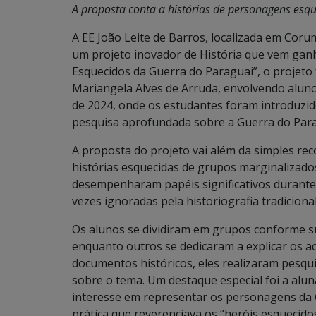
A proposta conta a histórias de personagens esqu
A EE João Leite de Barros, localizada em Cor
um projeto inovador de História que vem ganh
Esquecidos da Guerra do Paraguai”, o projeto 
Mariangela Alves de Arruda, envolvendo aluno
de 2024, onde os estudantes foram introduzid
pesquisa aprofundada sobre a Guerra do Para
A proposta do projeto vai além da simples rec
histórias esquecidas de grupos marginalizado
desempenharam papéis significativos durante 
vezes ignoradas pela historiografia tradicional
Os alunos se dividiram em grupos conforme s
enquanto outros se dedicaram a explicar os a
documentos históricos, eles realizaram pesqu
sobre o tema. Um destaque especial foi a al
interesse em representar os personagens da 
prática que reverenciava os “heróis esquecidos