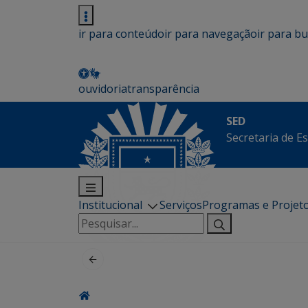
ir para conteúdo
ir para navegação
ir para b
ouvidoria
transparência
SED
Secretaria de E
Institucional
Serviços
Programas e Projet
Pesquisar
por: