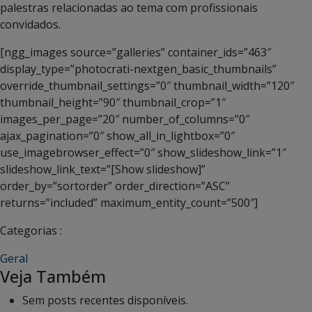
palestras relacionadas ao tema com profissionais
convidados.
[ngg_images source=”galleries” container_ids=”463″
display_type=”photocrati-nextgen_basic_thumbnails”
override_thumbnail_settings=”0″ thumbnail_width=”120″
thumbnail_height=”90″ thumbnail_crop=”1″
images_per_page=”20″ number_of_columns=”0″
ajax_pagination=”0″ show_all_in_lightbox=”0″
use_imagebrowser_effect=”0″ show_slideshow_link=”1″
slideshow_link_text=”[Show slideshow]”
order_by=”sortorder” order_direction=”ASC”
returns=”included” maximum_entity_count=”500″]
Categorias :
Geral
Veja Também
Sem posts recentes disponíveis.