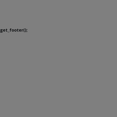
SETDIG | Secretaria-
Executiva de
Transformação Digital
get_footer();