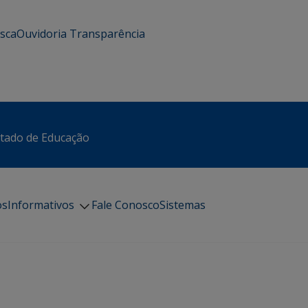
usca
Ouvidoria
Transparência
stado de Educação
os
Informativos
Fale Conosco
Sistemas