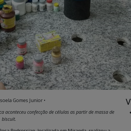
V
soela Gomes Junior •
ica aconteceu confecção de células as partir de massa de
biscuit.
osa Pedrossian, localizada em Miranda, realizou a