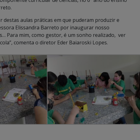
mponente curricular de ciências, no 6° ano do ensino
reto.
r destas aulas práticas em que puderam produzir e
ssora Elissandra Barreto por inaugurar nosso
ias… Para mim, como gestor, é um sonho realizado, ver
cola”, comenta o diretor Eder Baiaroski Lopes.