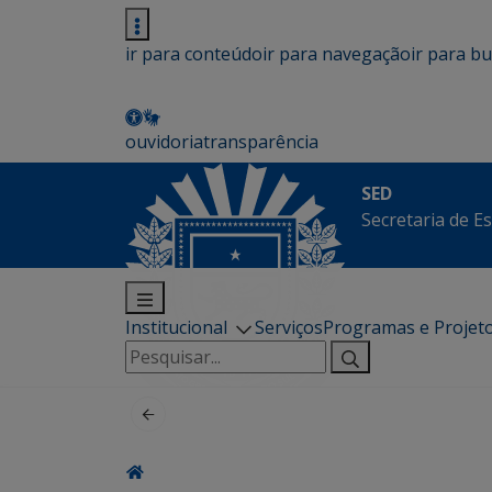
ir para conteúdo
ir para navegação
ir para b
ouvidoria
transparência
SED
Secretaria de E
Institucional
Serviços
Programas e Projet
Pesquisar
por: