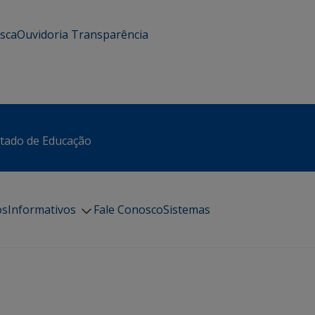
usca
Ouvidoria
Transparência
stado de Educação
os
Informativos
Fale Conosco
Sistemas