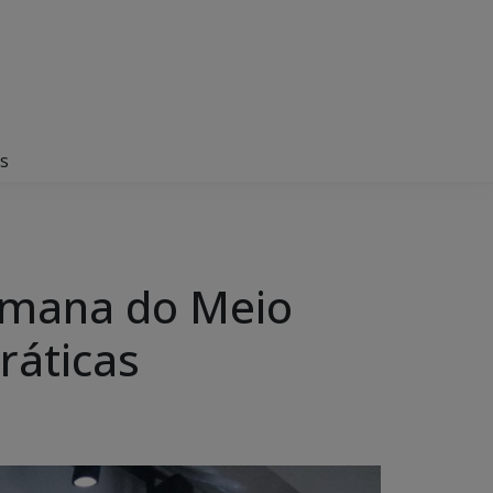
as
emana do Meio
ráticas