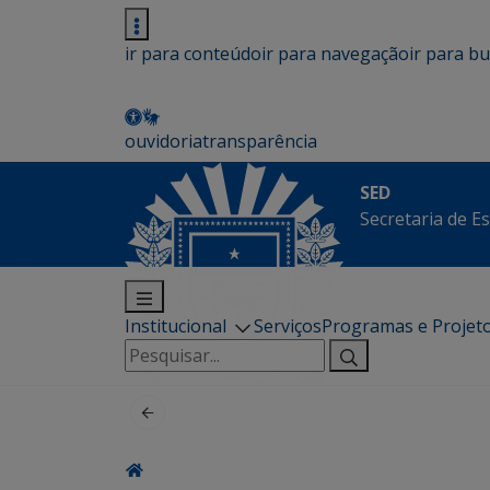
ir para conteúdo
ir para navegação
ir para b
ouvidoria
transparência
SED
Secretaria de E
Institucional
Serviços
Programas e Projet
Pesquisar
por: