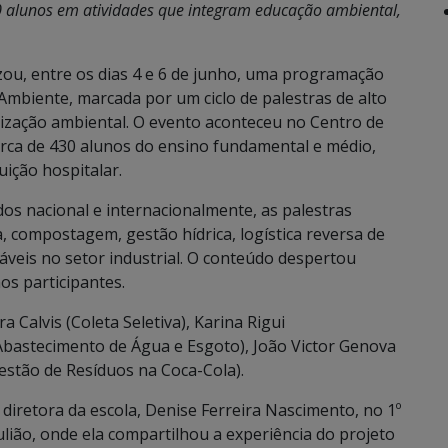
00 alunos em atividades que integram educação ambiental,
zou, entre os dias 4 e 6 de junho, uma programação
biente, marcada por um ciclo de palestras de alto
entização ambiental. O evento aconteceu no Centro de
erca de 430 alunos do ensino fundamental e médio,
uição hospitalar.
dos nacional e internacionalmente, as palestras
, compostagem, gestão hídrica, logística reversa de
áveis no setor industrial. O conteúdo despertou
os participantes.
Calvis (Coleta Seletiva), Karina Rigui
Abastecimento de Água e Esgoto), João Victor Genova
(Gestão de Resíduos na Coca-Cola).
 diretora da escola, Denise Ferreira Nascimento, no 1º
lião, onde ela compartilhou a experiência do projeto