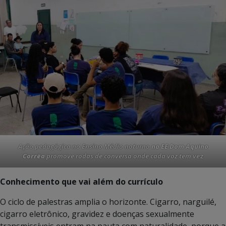
Ação pedagógica no Ensino Médio noturno
na EE Dom Aquino
Corrêa
promove rodas de conversa onde cada voz tem ve
z
Conhecimento que vai além do currículo
O ciclo de palestras amplia o horizonte. Cigarro, narguilé,
cigarro eletrônico, gravidez e doenças sexualmente
transmissíveis entram na pauta com naturalidade, porque a