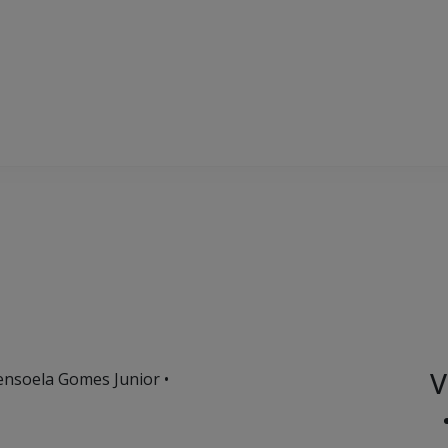
V
ensoela Gomes Junior •