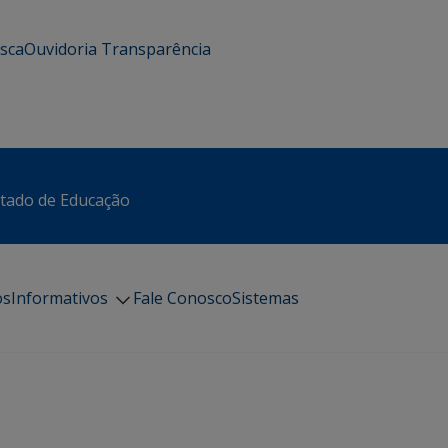
usca
Ouvidoria
Transparência
stado de Educação
os
Informativos
Fale Conosco
Sistemas