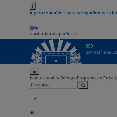
ir para conteúdo
ir para navegação
ir para b
ouvidoria
transparência
SED
Secretaria de E
Institucional
Serviços
Programas e Projet
Pesquisar
por: