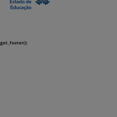
SETDIG | Secretaria-
Executiva de
Transformação Digital
get_footer();