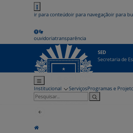
ir para conteúdo
ir para navegação
ir para b
ouvidoria
transparência
SED
Secretaria de E
Institucional
Serviços
Programas e Projet
Pesquisar
por: