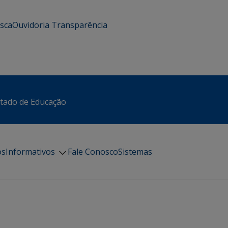
usca
Ouvidoria
Transparência
stado de Educação
os
Informativos
Fale Conosco
Sistemas