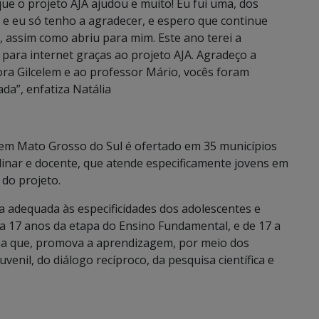
que o projeto AJA ajudou e muito! Eu fui uma, dos
e eu só tenho a agradecer, e espero que continue
, assim como abriu para mim. Este ano terei a
para internet graças ao projeto AJA. Agradeço a
ora Gilcelem e ao professor Mário, vocês foram
da”, enfatiza Natália
em Mato Grosso do Sul é ofertado em 35 municípios
linar e docente, que atende especificamente jovens em
 do projeto.
 adequada às especificidades dos adolescentes e
3 a 17 anos da etapa do Ensino Fundamental, e de 17 a
rma que, promova a aprendizagem, por meio dos
venil, do diálogo recíproco, da pesquisa científica e