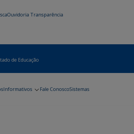
usca
Ouvidoria
Transparência
stado de Educação
os
Informativos
Fale Conosco
Sistemas