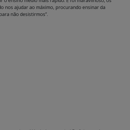
uir o ensino médio mais rápido. E foi maravilhoso, os
do nos ajudar ao máximo, procurando ensinar da
ara não desistirmos”.