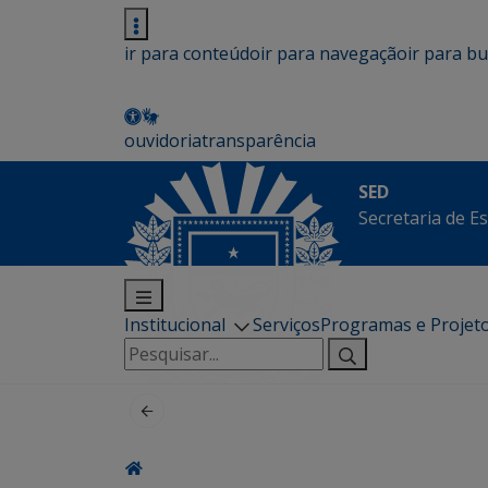
ir para conteúdo
ir para navegação
ir para b
ouvidoria
transparência
SED
Secretaria de E
Institucional
Serviços
Programas e Projet
Pesquisar
por: