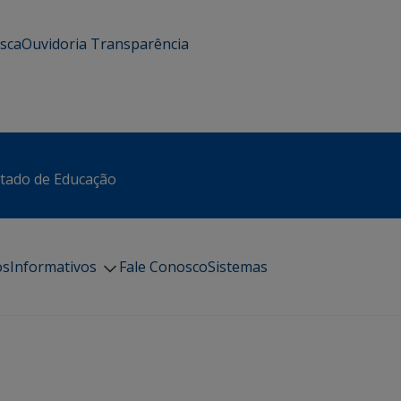
usca
Ouvidoria
Transparência
stado de Educação
os
Informativos
Fale Conosco
Sistemas