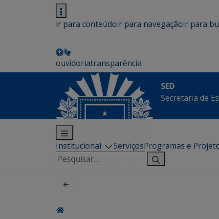
ir para conteúdo
ir para navegação
ir para b
ouvidoria
transparência
SED
Secretaria de E
Institucional
Serviços
Programas e Projet
Pesquisar
por: