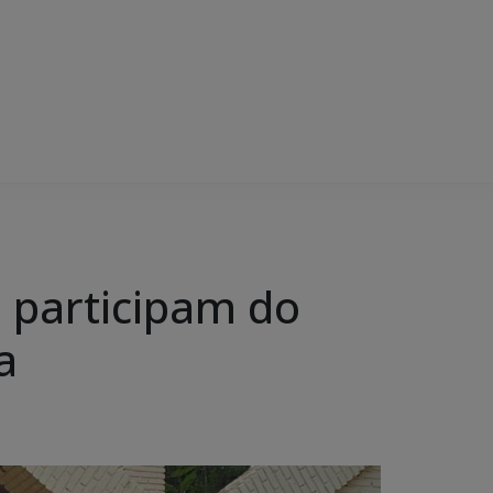
o participam do
a