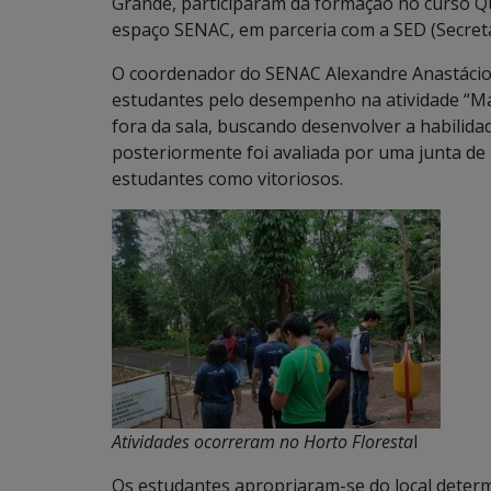
Grande, participaram da formação no curso Q
espaço SENAC, em parceria com a SED (Secreta
O coordenador do SENAC Alexandre Anastácio 
estudantes pelo desempenho na atividade “Mar
fora da sala, buscando desenvolver a habilida
posteriormente foi avaliada por uma junta d
estudantes como vitoriosos.
Atividades ocorreram no Horto Floresta
l
Os estudantes apropriaram-se do local deter