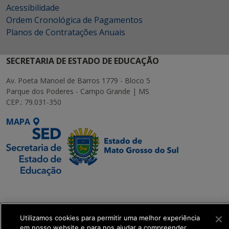
Acessibilidade
Ordem Cronológica de Pagamentos
Planos de Contratações Anuais
SECRETARIA DE ESTADO DE EDUCAÇÃO
Av. Poeta Manoel de Barros 1779 - Bloco 5
Parque dos Poderes - Campo Grande | MS
CEP.: 79.031-350
MAPA
SETDIG | Secretaria-
Executiva de
Transformação Digital
Utilizamos cookies para permitir uma melhor experiência
em nosso website e para nos ajudar a compreender