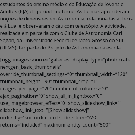
estudantes do ensino médio e da Educação de Jovens e
Adultos (EJA) do período noturno. As turmas aprenderam
noções de dimensões em Astronomia, relacionadas à Terra
e à Lua, e observaram o céu com telescópio. A atividade,
realizada em parceria com o Clube de Astronomia Carl
Sagan, da Universidade Federal de Mato Grosso do Sul
(UFMS), faz parte do Projeto de Astronomia da escola.
[ngg_images source=”galleries” display_type=”photocrati-
nextgen_basic_thumbnails”
override_thumbnail_settings=”0″ thumbnail_width=”120″
thumbnail_height=”90″ thumbnail_crop=”1″
images_per_page=”20″ number_of_columns=”0″
ajax_pagination=”0″ show_all_in_lightbox=”0″
use_imagebrowser_effect=”0″ show_slideshow_link=”1″
slideshow_link_text=”[Show slideshow]”
order_by=”sortorder” order_direction=”ASC”
returns=”included” maximum_entity_count=”500″]