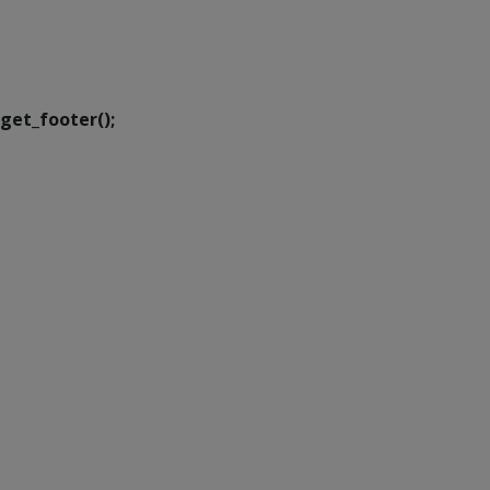
SETDIG | Secretaria-
Executiva de
Transformação Digital
get_footer();