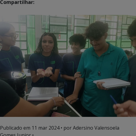
Compartilhar:
Publicado em
11 mar 2024
• por Adersino Valensoela
Gomes Junior •