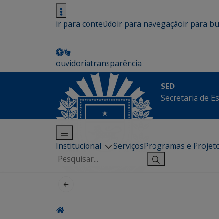
ir para conteúdo
ir para navegação
ir para b
ouvidoria
transparência
SED
Secretaria de E
Institucional
Serviços
Programas e Projet
Pesquisar
por: