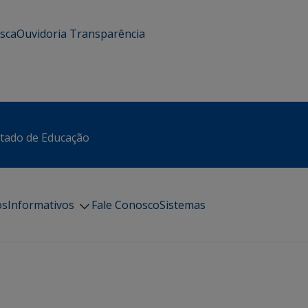
usca
Ouvidoria
Transparência
stado de Educação
os
Informativos
Fale Conosco
Sistemas