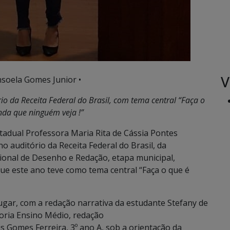
V
nsoela Gomes Junior •
io da Receita Federal do Brasil, com tema central “Faça o
inda que ninguém veja !”
adual Professora Maria Rita de Cássia Pontes
no auditório da Receita Federal do Brasil, da
ional de Desenho e Redação, etapa municipal,
que este ano teve como tema central “Faça o que é
ugar, com a redação narrativa da estudante Stefany de
goria Ensino Médio, redação
s Gomes Ferreira, 3º ano A, sob a orientação da