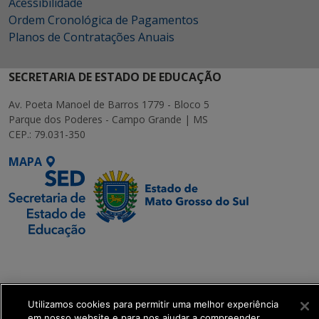
Acessibilidade
Ordem Cronológica de Pagamentos
Planos de Contratações Anuais
SECRETARIA DE ESTADO DE EDUCAÇÃO
Av. Poeta Manoel de Barros 1779 - Bloco 5
Parque dos Poderes - Campo Grande | MS
CEP.: 79.031-350
MAPA
SETDIG | Secretaria-
Executiva de
Transformação Digital
Utilizamos cookies para permitir uma melhor experiência
em nosso website e para nos ajudar a compreender