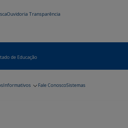
usca
Ouvidoria
Transparência
stado de Educação
os
Informativos
Fale Conosco
Sistemas