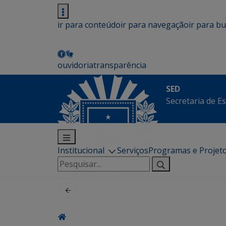
ir para conteúdo
ir para navegação
ir para b
ouvidoria
transparência
SED
Secretaria de E
Institucional
Serviços
Programas e Projet
Pesquisar
por: