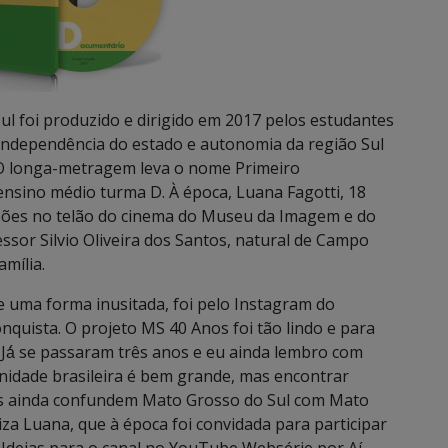
ul foi produzido e dirigido em 2017 pelos estudantes
 independência do estado e autonomia da região Sul
. O longa-metragem leva o nome Primeiro
nsino médio turma D. À época, Luana Fagotti, 18
ssões no telão do cinema do Museu da Imagem e do
essor Silvio Oliveira dos Santos, natural de Campo
mília.
 uma forma inusitada, foi pelo Instagram do
onquista. O projeto MS 40 Anos foi tão lindo e para
 Já́ se passaram três anos e eu ainda lembro com
idade brasileira é bem grande, mas encontrar
soas ainda confundem Mato Grosso do Sul com Mato
iza Luana, que à época foi convidada para participar