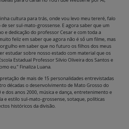
 Ideias para o canal no YouTube Websérie por Aí,
ha cultura para trás, onde vou levo meu tereré, falo
 de ser sul-mato-grossense. E agora saber que um
nho e dedicação do professor Cesar e com toda a
muito feliz em saber que agora não é só́ um filme, mas
e orgulho em saber que no futuro os filhos dos meus
er estudar sobre nosso estado com material que os
scola Estadual Professor Silvio Oliveira dos Santos e
mo eu.’’ Finaliza Luana.
rpretação de mais de 15 personalidades entrevistadas
tro décadas o desenvolvimento de Mato Grosso do
70 e dos anos 2000, música e dança, entretenimento e
da e estilo sul-mato-grossense, sotaque, políticas
ctos históricos da divisão.