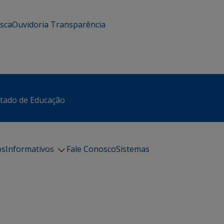
usca
Ouvidoria
Transparência
stado de Educação
os
Informativos
Fale Conosco
Sistemas