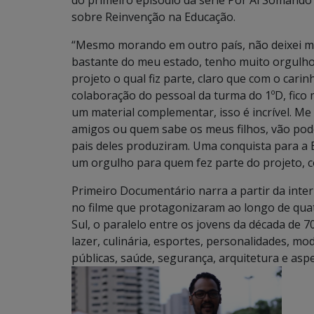
do primeiro episódio da série Por Aí Somando
sobre Reinvenção na Educação.
“Mesmo morando em outro país, não deixei min
bastante do meu estado, tenho muito orgulho
projeto o qual fiz parte, claro que com o cari
colaboração do pessoal da turma do 1ºD, fico 
um material complementar, isso é incrível. M
amigos ou quem sabe os meus filhos, vão pod
pais deles produziram. Uma conquista para a E
um orgulho para quem fez parte do projeto, co
Primeiro Documentário narra a partir da inte
no filme que protagonizaram ao longo de qua
Sul, o paralelo entre os jovens da década de 
lazer, culinária, esportes, personalidades, mo
públicas, saúde, segurança, arquitetura e aspe