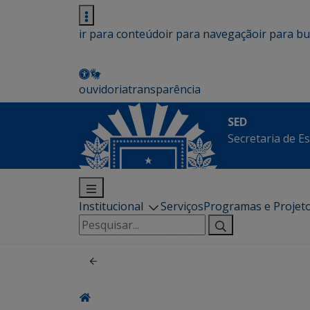
ir para conteúdo
ir para navegação
ir para b
ouvidoria
transparência
SED
Secretaria de E
Institucional
Serviços
Programas e Projet
Pesquisar
por: