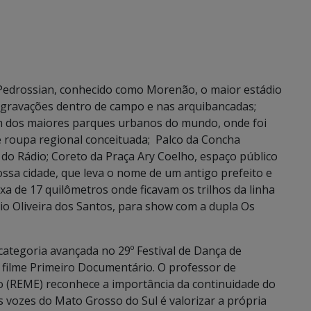
 Pedrossian, conhecido como Morenão, o maior estádio
s gravações dentro de campo e nas arquibancadas;
m dos maiores parques urbanos do mundo, onde foi
 roupa regional conceituada; Palco da Concha
a do Rádio; Coreto da Praça Ary Coelho, espaço público
sa cidade, que leva o nome de um antigo prefeito e
 de 17 quilômetros onde ficavam os trilhos da linha
lvio Oliveira dos Santos, para show com a dupla Os
 categoria avançada no 29º Festival de Dança de
do filme Primeiro Documentário. O professor de
o (REME) reconhece a importância da continuidade do
as vozes do Mato Grosso do Sul é valorizar a própria