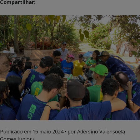
Compartilhar:
Publicado em
16 maio 2024
• por Adersino Valensoela
Gomes Junior •