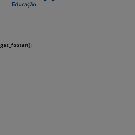
SETDIG | Secretaria-
Executiva de
Transformação Digital
get_footer();