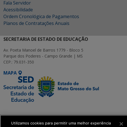
Fala Servidor
Acessibilidade
Ordem Cronológica de Pagamentos
Planos de Contratações Anuais
SECRETARIA DE ESTADO DE EDUCAÇÃO
Av. Poeta Manoel de Barros 1779 - Bloco 5
Parque dos Poderes - Campo Grande | MS
CEP.: 79.031-350
MAPA
SETDIG | Secretaria-
Executiva de
Transformação Digital
Utilizamos cookies para permitir uma melhor experiência