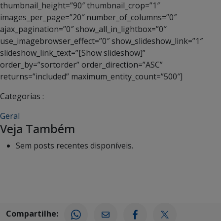
thumbnail_height=”90″ thumbnail_crop=”1″
images_per_page=”20″ number_of_columns=”0″
ajax_pagination=”0″ show_all_in_lightbox=”0″
use_imagebrowser_effect=”0″ show_slideshow_link=”1″
slideshow_link_text=”[Show slideshow]”
order_by=”sortorder” order_direction=”ASC”
returns=”included” maximum_entity_count=”500″]
Categorias :
Geral
Veja Também
Sem posts recentes disponíveis.
Compartilhe: