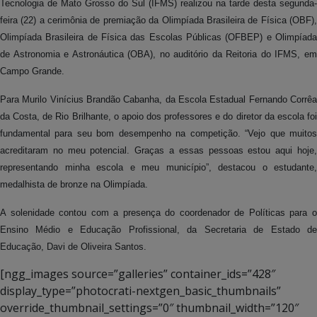
Tecnologia de Mato Grosso do Sul (IFMS) realizou na tarde desta segunda-
feira (22) a cerimônia de premiação da Olimpíada Brasileira de Física (OBF),
Olimpíada Brasileira de Física das Escolas Públicas (OFBEP) e Olimpíada
de Astronomia e Astronáutica (OBA), no auditório da Reitoria do IFMS, em
Campo Grande.
Para Murilo Vinícius Brandão Cabanha, da Escola Estadual Fernando Corrêa
da Costa, de Rio Brilhante, o apoio dos professores e do diretor da escola foi
fundamental para seu bom desempenho na competição. “Vejo que muitos
acreditaram no meu potencial. Graças a essas pessoas estou aqui hoje,
representando minha escola e meu município”, destacou o estudante,
medalhista de bronze na Olimpíada.
A solenidade contou com a presença do coordenador de Políticas para o
Ensino Médio e Educação Profissional, da Secretaria de Estado de
Educação, Davi de Oliveira Santos.
[ngg_images source=”galleries” container_ids=”428″
display_type=”photocrati-nextgen_basic_thumbnails”
override_thumbnail_settings=”0″ thumbnail_width=”120″