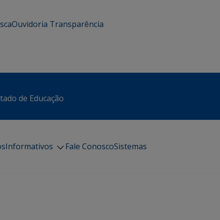
usca
Ouvidoria
Transparência
stado de Educação
os
Informativos
Fale Conosco
Sistemas