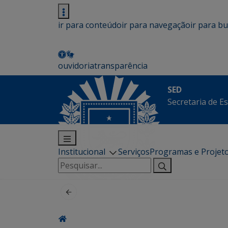
ir para conteúdo
ir para navegação
ir para b
ouvidoria
transparência
SED
Secretaria de E
Institucional
Serviços
Programas e Projet
Pesquisar
por: