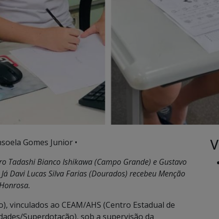
V
nsoela Gomes Junior •
edro Tadashi Bianco Ishikawa (Campo Grande) e Gustavo
 Já Davi Lucas Silva Farias (Dourados) recebeu Menção
Honrosa.
o), vinculados ao CEAM/AHS (Centro Estadual de
idades/Superdotação), sob a supervisão da