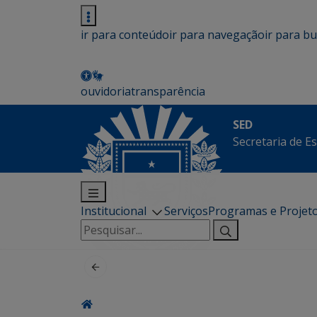
ir para conteúdo
ir para navegação
ir para b
ouvidoria
transparência
SED
Secretaria de E
Institucional
Serviços
Programas e Projet
Pesquisar
por: