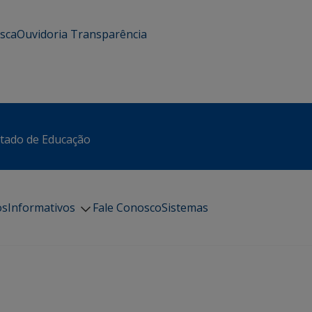
usca
Ouvidoria
Transparência
stado de Educação
os
Informativos
Fale Conosco
Sistemas