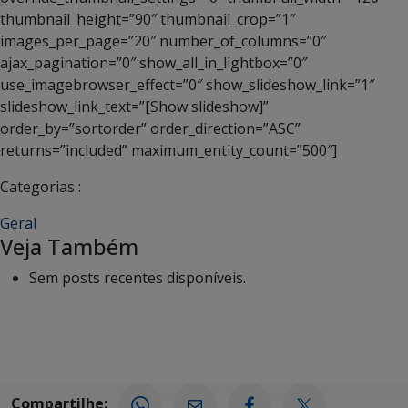
thumbnail_height=”90″ thumbnail_crop=”1″
images_per_page=”20″ number_of_columns=”0″
ajax_pagination=”0″ show_all_in_lightbox=”0″
use_imagebrowser_effect=”0″ show_slideshow_link=”1″
slideshow_link_text=”[Show slideshow]”
order_by=”sortorder” order_direction=”ASC”
returns=”included” maximum_entity_count=”500″]
Categorias :
Geral
Veja Também
Sem posts recentes disponíveis.
Compartilhe: