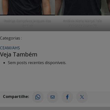
Rodrigo Gonçalves Jacques dos
António Maria Marçal Telo
Santos
Nunes da Costa (2)
Categorias :
CEAM/AHS
Veja Também
Sem posts recentes disponíveis.
Compartilhe: