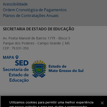
Acessibilidade
Ordem Cronológica de Pagamentos
Planos de Contratações Anuais
SECRETARIA DE ESTADO DE EDUCAÇÃO
Av. Poeta Manoel de Barros 1779 - Bloco 5
Parque dos Poderes - Campo Grande | MS
CEP.: 79.031-350
MAPA
SETDIG | Secretaria-
Executiva de
Transformação Digital
Utilizamos cookies para permitir uma melhor experiência
em nosso website e para nos ajudar a compreender