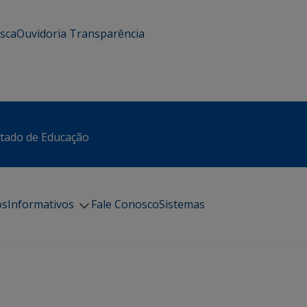
usca
Ouvidoria
Transparência
stado de Educação
os
Informativos
Fale Conosco
Sistemas