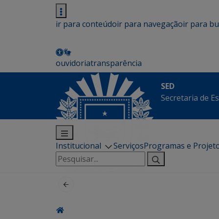
ir para conteúdo
ir para navegação
ir para b
ouvidoria
transparência
SED
Secretaria de E
Institucional
Serviços
Programas e Projet
Pesquisar
por: