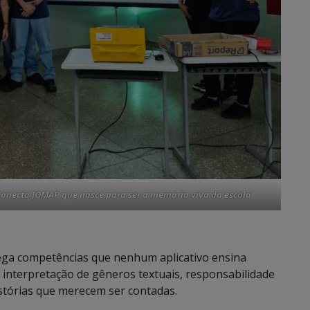
 Conecta JOMAP que nasce para ser a memória viva da escola
ega competências que nenhum aplicativo ensina
a, interpretação de gêneros textuais, responsabilidade
istórias que merecem ser contadas.