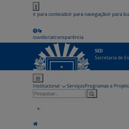
ir para conteúdo
ir para navegação
ir para b
ouvidoria
transparência
SED
Secretaria de E
Institucional
Serviços
Programas e Projet
Pesquisar
por: