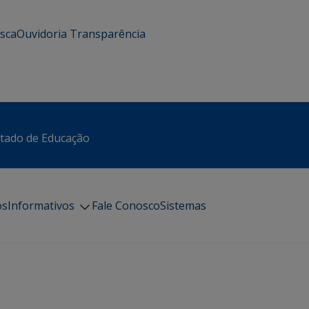
usca
Ouvidoria
Transparência
stado de Educação
os
Informativos
Fale Conosco
Sistemas