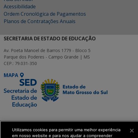
Acessibilidade
Ordem Cronológica de Pagamentos
Planos de Contratações Anuais
SECRETARIA DE ESTADO DE EDUCAÇÃO
Av. Poeta Manoel de Barros 1779 - Bloco 5
Parque dos Poderes - Campo Grande | MS
CEP.: 79.031-350
MAPA
SETDIG | Secretaria-
Executiva de
Transformação Digital
Utilizamos cookies para permitir uma melhor experiência
em nosso website e para nos ajudar a compreender