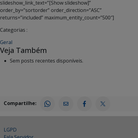
slideshow_link_text=”[Show slideshow]”
order_by=”sortorder” order_direction=”ASC”
returns=”included” maximum_entity_count=”500″]
Categorias :
Geral
Veja Também
Sem posts recentes disponíveis.
Compartilhe:
LGPD
Fala Servidor