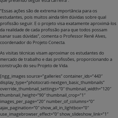
que pretendo seguir esta carreira”.
“Essas ações são de extrema importância para os
estudantes, pois muitos ainda têm dúvidas sobre qual
profissão seguir. E o projeto visa exatamente aproximá-los
da realidade de cada profissão para que todos possam
sanar suas dúvidas”, comenta o Professor Renê Alves,
coordenador do Projeto Conecta.
As visitas técnicas visam aproximar os estudantes do
mercado de trabalho e das profissões, proporcionando a
construção do seu Projeto de Vida.
[ngg_images source=”galleries” container_ids=”443″
display_type=”photocrati-nextgen_basic_thumbnails”
override_thumbnail_settings=”0″ thumbnail_width=”120″
thumbnail_height=”90″ thumbnail_crop=”1″
images_per_page=”20″ number_of_columns=”0″
ajax_pagination=”0″ show_all_in_lightbox=”0″
use_imagebrowser_effect=”0″ show_slideshow_link=”1″