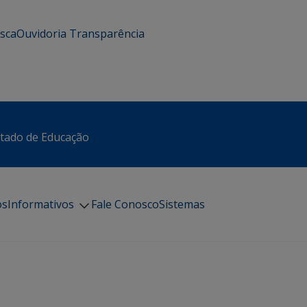
usca
Ouvidoria
Transparência
stado de Educação
os
Informativos
Fale Conosco
Sistemas