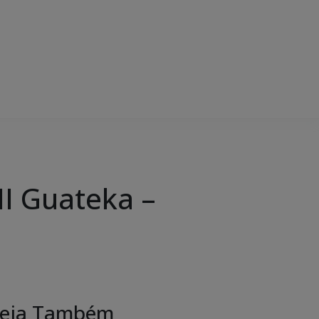
II Guateka –
eja Também