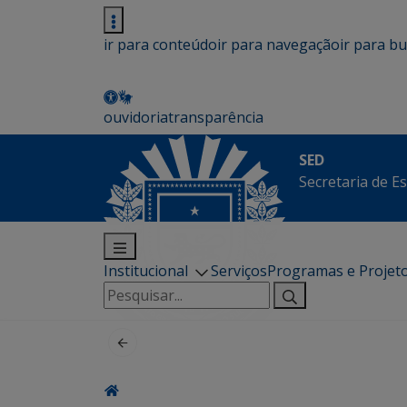
ir para conteúdo
ir para navegação
ir para b
ouvidoria
transparência
SED
Secretaria de E
Institucional
Serviços
Programas e Projet
Pesquisar
por: