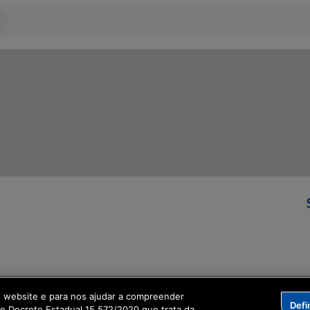
ormação Digital
o website e para nos ajudar a compreender
Defi
me Decreto Estadual 15.572/2020 que trata da