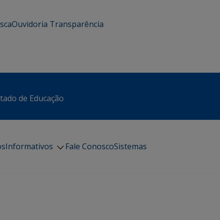
usca
Ouvidoria
Transparência
stado de Educação
os
Informativos
Fale Conosco
Sistemas