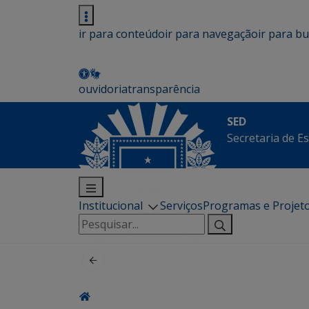
ir para conteúdo
ir para navegação
ir para b
ouvidoria
transparência
SED
Secretaria de E
Institucional
Serviços
Programas e Projet
Pesquisar
por: