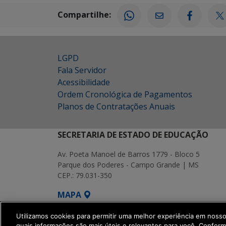
Compartilhe:
LGPD
Fala Servidor
Acessibilidade
Ordem Cronológica de Pagamentos
Planos de Contratações Anuais
SECRETARIA DE ESTADO DE EDUCAÇÃO
Av. Poeta Manoel de Barros 1779 - Bloco 5
Parque dos Poderes - Campo Grande | MS
CEP.: 79.031-350
MAPA
SETDIG | Secretaria-Executiva de Transf
Utilizamos cookies para permitir uma melhor experiência em noss
quais informações são mais úteis e relevantes para você. Confor