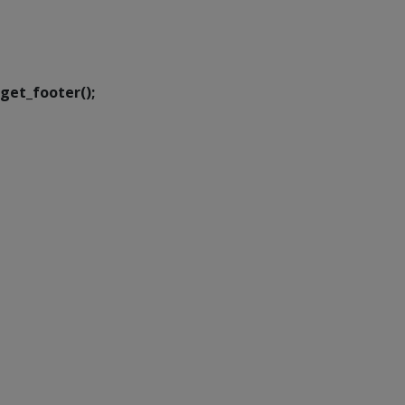
SETDIG | Secretaria-
Executiva de
Transformação Digital
get_footer();