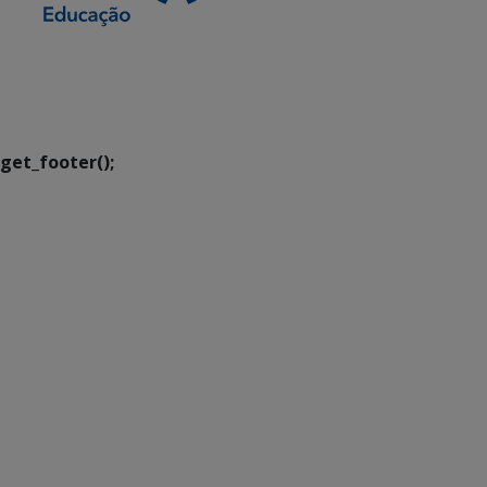
SETDIG | Secretaria-
Executiva de
Transformação Digital
get_footer();