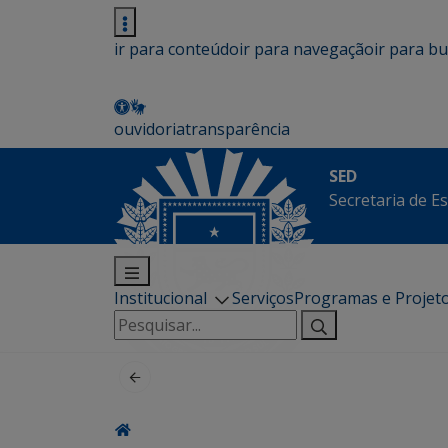
ir para conteúdo
ir para navegação
ir para b
ouvidoria
transparência
SED
Secretaria de E
Institucional
Serviços
Programas e Projet
Pesquisar
por: