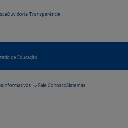
usca
Ouvidoria
Transparência
stado de Educação
os
Informativos
Fale Conosco
Sistemas