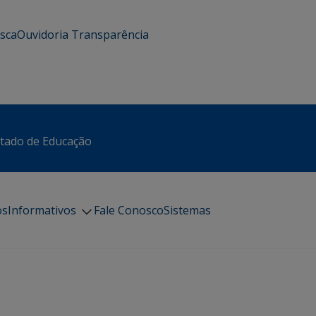
usca
Ouvidoria
Transparência
stado de Educação
os
Informativos
Fale Conosco
Sistemas