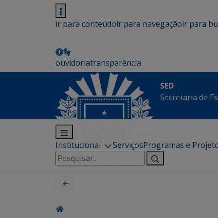
ir para conteúdo
ir para navegação
ir para b
ouvidoria
transparência
SED
Secretaria de E
Institucional
Serviços
Programas e Projet
Pesquisar
por: