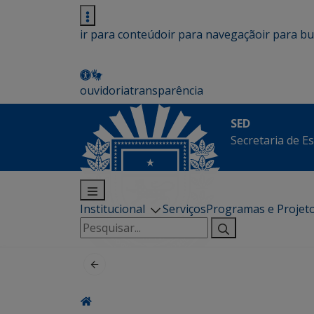
ir para conteúdo
ir para navegação
ir para b
ouvidoria
transparência
SED
Secretaria de E
Institucional
Serviços
Programas e Projet
Pesquisar
por: