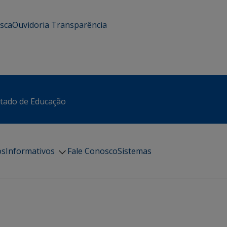
usca
Ouvidoria
Transparência
stado de Educação
os
Informativos
Fale Conosco
Sistemas