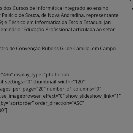
 dos Cursos de Informática integrado ao ensino
r Palácio de Souza, de Nova Andradina, representante
) e Técnico em Informática da Escola Estadual Jan
eminário “Educação Profissional articulada ao setor
entro de Convenção Rubens Gil de Camillo, em Campo
=”436″ display_type=”photocrati-
l_settings=”0″ thumbnail_width=”120″
images_per_page=”20″ number_of_columns=”0″
 use_imagebrowser_effect=”0″ show_slideshow_link=”1″
_by=”sortorder” order_direction=”ASC”
0″]