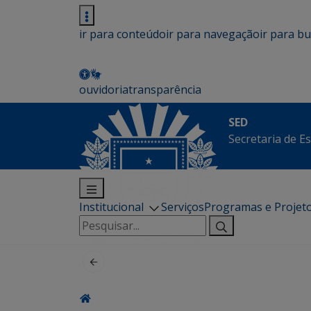
ir para conteúdo
ir para navegação
ir para b
ouvidoria
transparência
SED
Secretaria de E
Institucional
Serviços
Programas e Projet
Pesquisar
por: