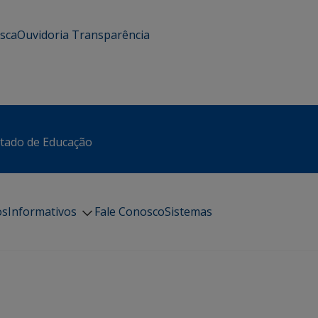
usca
Ouvidoria
Transparência
stado de Educação
os
Informativos
Fale Conosco
Sistemas