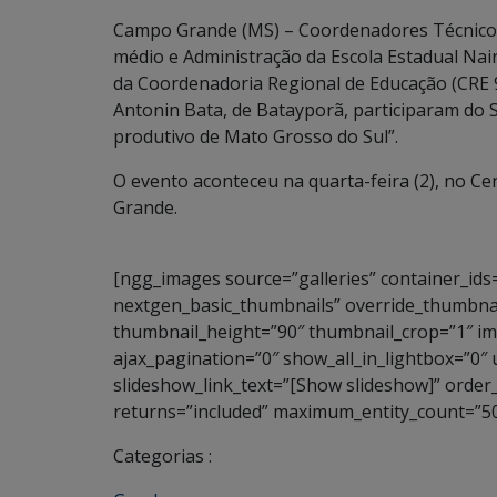
Campo Grande (MS) – Coordenadores Técnicos
médio e Administração da Escola Estadual Nai
da Coordenadoria Regional de Educação (CRE 9
Antonin Bata, de Batayporã, participaram do S
produtivo de Mato Grosso do Sul”.
O evento aconteceu na quarta-feira (2), no C
Grande.
[ngg_images source=”galleries” container_ids
nextgen_basic_thumbnails” override_thumbnai
thumbnail_height=”90″ thumbnail_crop=”1″ 
ajax_pagination=”0″ show_all_in_lightbox=”0″
slideshow_link_text=”[Show slideshow]” order
returns=”included” maximum_entity_count=”50
Categorias :