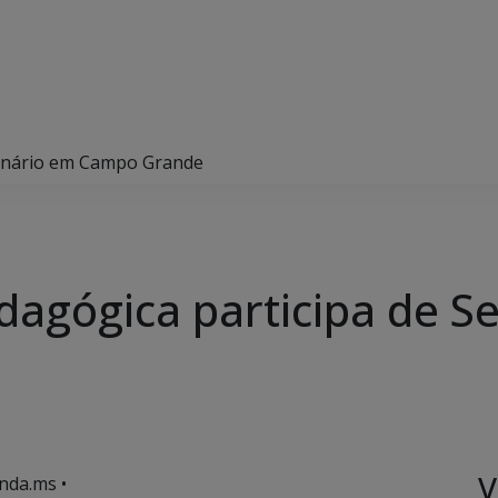
eminário em Campo Grande
edagógica participa de 
V
nda.ms •