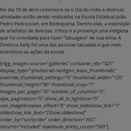
No dia 19 de abril comemora-se o Dia do Índio e diversas
atividades estão sendo realizadas na Escola Estadual João
Pedro Pedrossian, em Bodoquena. Dentre elas, a exposição
de artefatos de diversas tribos e a presença uma indígena
que foi convidada para fazer “tatuagem” de sua etnia. A
Diretora Kelly foi uma das pessoas tatuadas e que mais
incentivou as ações da escola.
[ngg_images source=”galleries” container_ids=”421″
display_type=”photocrati-nextgen_basic_thumbnails”
override_thumbnail_settings=”0″ thumbnail_width=”120″
thumbnail_height=”90″ thumbnail_crop=”1″
images_per_page=”20″ number_of_columns=”0″
ajax_pagination=”0″ show_all_in_lightbox=”0″
use_imagebrowser_effect=”0″ show_slideshow_link=”1″
slideshow_link_text=”[Show slideshow]”
order_by=”sortorder” order_direction=”ASC”
returns=”included” maximum_entity_count=”500″]