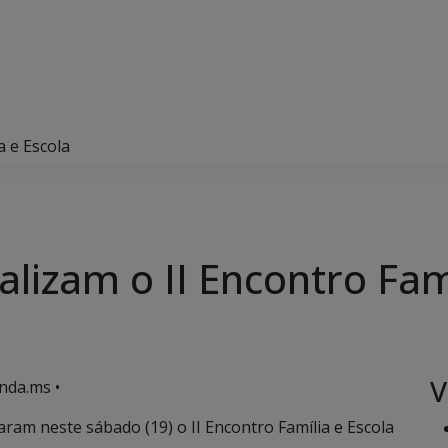
a e Escola
alizam o II Encontro Fam
V
nda.ms •
ram neste sábado (19) o II Encontro Família e Escola