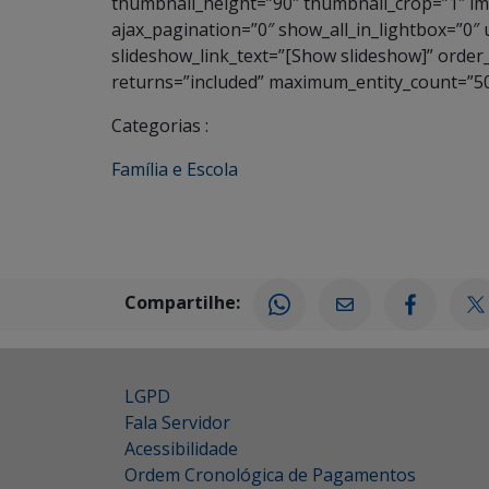
thumbnail_height=”90″ thumbnail_crop=”1″ 
ajax_pagination=”0″ show_all_in_lightbox=”0″
slideshow_link_text=”[Show slideshow]” order
returns=”included” maximum_entity_count=”50
Categorias :
Família e Escola
Compartilhe:
LGPD
Fala Servidor
Acessibilidade
Ordem Cronológica de Pagamentos