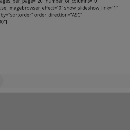
images_per_page=”20″ number_of_columns=”0″
 use_imagebrowser_effect=”0″ show_slideshow_link=”1″
_by=”sortorder” order_direction=”ASC”
0″]