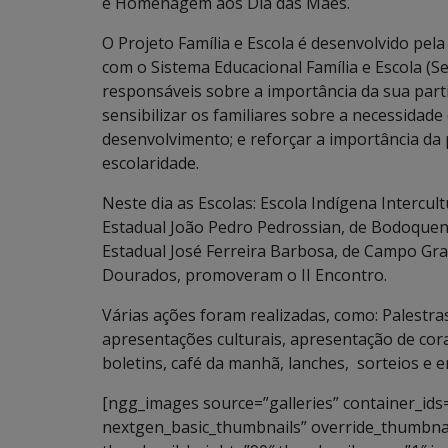
e Homenagem aos Dia das Mães.
O Projeto Família e Escola é desenvolvido pela
com o Sistema Educacional Família e Escola (Se
responsáveis sobre a importância da sua parti
sensibilizar os familiares sobre a necessida
desenvolvimento; e reforçar a importância da 
escolaridade.
Neste dia as Escolas: Escola Indígena Intercu
Estadual João Pedro Pedrossian, de Bodoquena
Estadual José Ferreira Barbosa, de Campo Gran
Dourados, promoveram o II Encontro.
Várias ações foram realizadas, como: Palest
apresentações culturais, apresentação de coral
boletins, café da manhã, lanches, sorteios e 
[ngg_images source=”galleries” container_ids
nextgen_basic_thumbnails” override_thumbnai