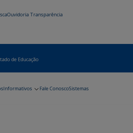
usca
Ouvidoria
Transparência
stado de Educação
os
Informativos
Fale Conosco
Sistemas