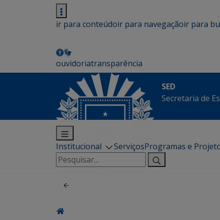
ir para conteúdo
ir para navegação
ir para b
ouvidoria
transparência
SED
Secretaria de E
Institucional
Serviços
Programas e Projet
Pesquisar
por: