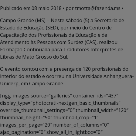
Publicado em
08 maio 2018
• por tmotta@fazenda.ms •
Campo Grande (MS) – Neste sábado (5) a Secretaria de
Estado de Educação (SED), por meio do Centro de
Capacitação dos Profissionais da Educação e de
Atendimento às Pessoas com Surdez (CAS), realizou
Formação Continuada para Tradutores Intérpretes de
Libras de Mato Grosso do Sul.
O evento contou com a presença de 120 profissionais do
interior do estado e ocorreu na Universidade Anhanguera-
Uniderp, em Campo Grande.
[ngg_images source=”galleries” container_ids=”437″
display_type=”photocrati-nextgen_basic_thumbnails”
override_thumbnail_settings=”0″ thumbnail_width=”120″
thumbnail_height=”90″ thumbnail_crop=”1″
images_per_page=”20″ number_of_columns=”0″
ajax_pagination=”0″ show_all_in_lightbox=”0″