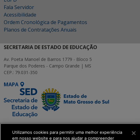
Fala Servidor
Acessibilidade
Ordem Cronológica de Pagamentos
Planos de Contratações Anuais
SECRETARIA DE ESTADO DE EDUCAÇÃO
Av. Poeta Manoel de Barros 1779 - Bloco 5
Parque dos Poderes - Campo Grande | MS
CEP.: 79.031-350
MAPA
SETDIG | Secretaria-
Executiva de
Utilizamos cookies para permitir uma melhor experiência
em nosso website e para nos ajudar a compreender