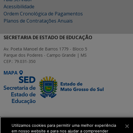
Acessibilidade
Ordem Cronológica de Pagamentos
Planos de Contratações Anuais
SECRETARIA DE ESTADO DE EDUCAÇÃO
Av. Poeta Manoel de Barros 1779 - Bloco 5
Parque dos Poderes - Campo Grande | MS
CEP.: 79.031-350
MAPA
SETDIG | Secretaria-
Executiva de
Transformação Digital
Utilizamos cookies para permitir uma melhor experiência
em nosso website e para nos ajudar a compreender