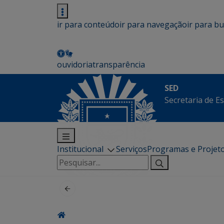
ir para conteúdo
ir para navegação
ir para b
ouvidoria
transparência
SED
Secretaria de E
Institucional
Serviços
Programas e Projet
Pesquisar
por: