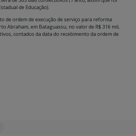
será de 365 dias consecutivos (1 ano), assim que for
Estadual de Educação).
to de ordem de execução de serviço para reforma
erto Abraham, em Bataguassu, no valor de R$ 316 mil,
tivos, contados da data do recebimento da ordem de