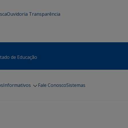
usca
Ouvidoria
Transparência
stado de Educação
os
Informativos
Fale Conosco
Sistemas