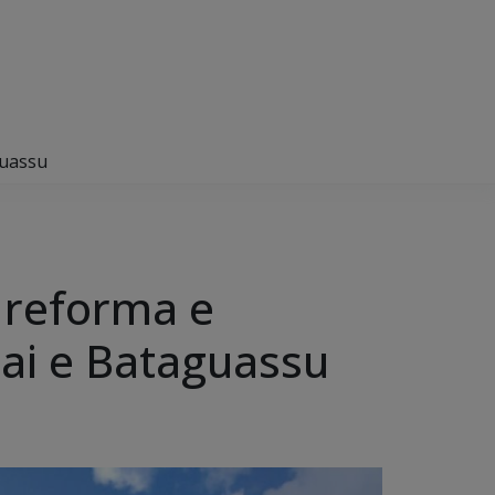
guassu
 reforma e
bai e Bataguassu