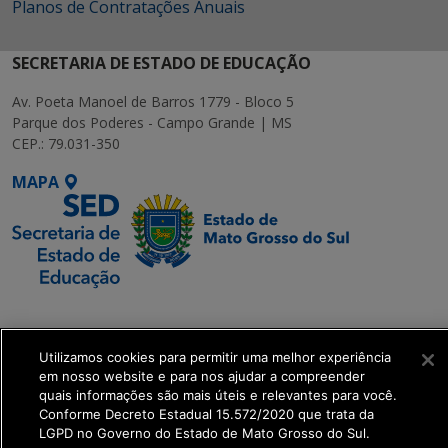
Planos de Contratações Anuais
SECRETARIA DE ESTADO DE EDUCAÇÃO
Av. Poeta Manoel de Barros 1779 - Bloco 5
Parque dos Poderes - Campo Grande | MS
CEP.: 79.031-350
MAPA
SETDIG | Secretaria-
Executiva de
Utilizamos cookies para permitir uma melhor experiência
Transformação Digital
em nosso website e para nos ajudar a compreender
quais informações são mais úteis e relevantes para você.
get_footer();
Conforme Decreto Estadual 15.572/2020 que trata da
LGPD no Governo do Estado de Mato Grosso do Sul.