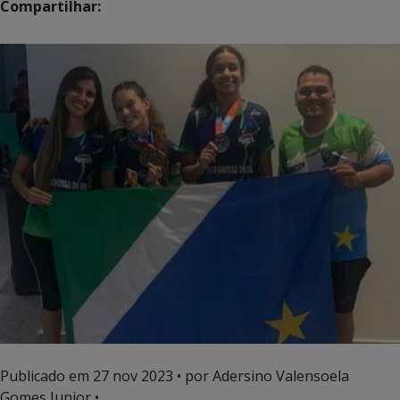
Compartilhar:
Publicado em
27 nov 2023
• por Adersino Valensoela
Gomes Junior •