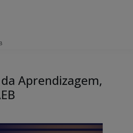
B
 da Aprendizagem,
AEB