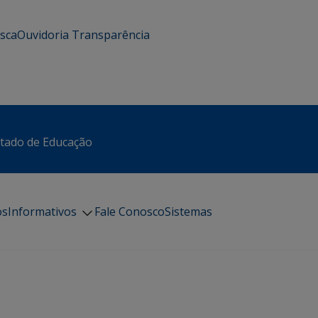
usca
Ouvidoria
Transparência
stado de Educação
os
Informativos
Fale Conosco
Sistemas