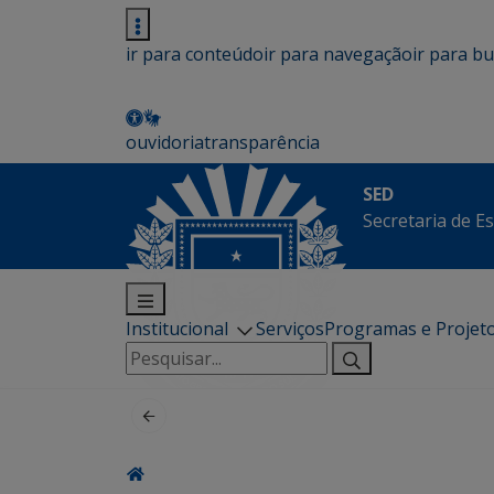
ir para conteúdo
ir para navegação
ir para b
ouvidoria
transparência
SED
Secretaria de E
Institucional
Serviços
Programas e Projet
Pesquisar
por: