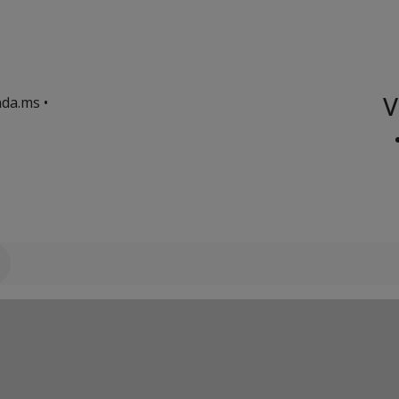
V
da.ms •