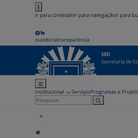
ir para conteúdo
ir para navegação
ir para b
ouvidoria
transparência
SED
Secretaria de E
Institucional
Serviços
Programas e Projet
Pesquisar
por: