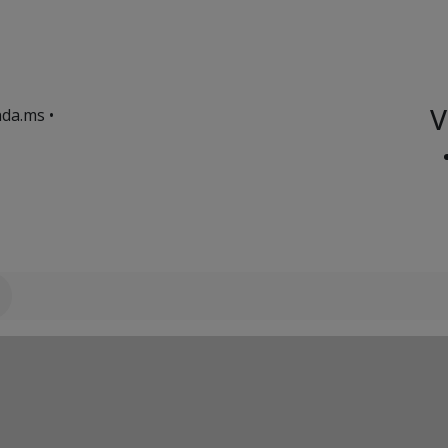
V
da.ms •