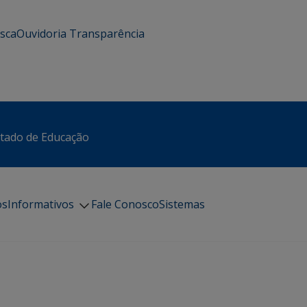
usca
Ouvidoria
Transparência
stado de Educação
os
Informativos
Fale Conosco
Sistemas