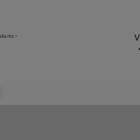
V
da.ms •