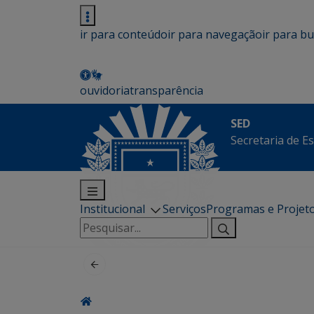
ir para conteúdo
ir para navegação
ir para b
ouvidoria
transparência
SED
Secretaria de E
Institucional
Serviços
Programas e Projet
Pesquisar
por: