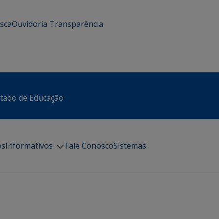
usca
Ouvidoria
Transparência
stado de Educação
os
Informativos
Fale Conosco
Sistemas